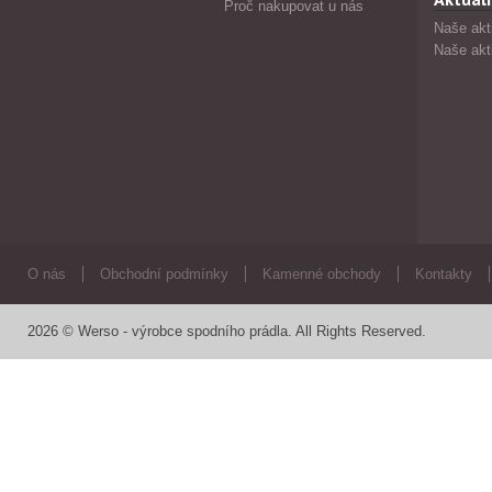
Proč nakupovat u nás
Naše akt
Naše akt
O nás
Obchodní podmínky
Kamenné obchody
Kontakty
2026 © Werso - výrobce spodního prádla. All Rights Reserved.