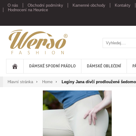
O nás
Obchodní podmínky
Kamenné obchody
Kontakty
Hodnocení na Heuréce
Werso
DÁMSKÉ SPODNÍ PRÁDLO
DÁMSKÉ OBLEČENÍ
P
Hlavní stránka
Home
Legíny Jana dívčí prodloužené šedomo