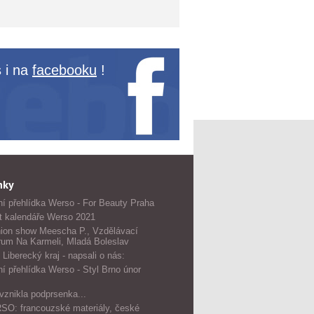
 i na
facebooku
!
nky
í přehlídka Werso - For Beauty Praha
t kalendáře Werso 2021
ion show Meescha P., Vzdělávací
rum Na Karmeli, Mladá Boleslav
 Liberecký kraj - napsali o nás:
í přehlídka Werso - Styl Brno únor
vznikla podprsenka...
O: francouzské materiály, české