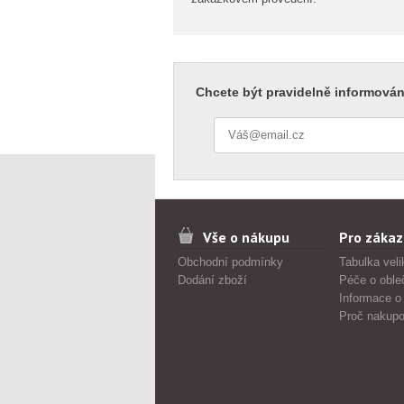
Chcete být pravidelně informován
Vše o nákupu
Pro zákaz
Obchodní podmínky
Tabulka veli
Dodání zboží
Péče o oble
Informace o
Proč nakupo