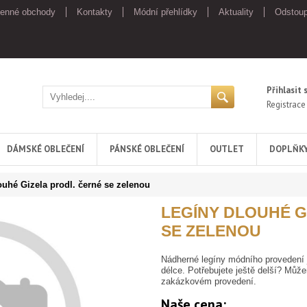
enné obchody
Kontakty
Módní přehlídky
Aktuality
Odstoup
Přihlasit 
Registrace
DÁMSKÉ OBLEČENÍ
PÁNSKÉ OBLEČENÍ
OUTLET
DOPLŇK
ouhé Gizela prodl. černé se zelenou
LEGÍNY DLOUHÉ G
SE ZELENOU
Nádherné legíny módního provedení j
délce. Potřebujete ještě delší? Může
zakázkovém provedení.
Naše cena: