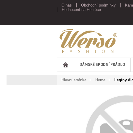
O nás
Obchodní podmínky
Kam
Hodnocení na Heuréce
Werso
DÁMSKÉ SPODNÍ PRÁDLO
Hlavní stránka
Home
Legíny dl