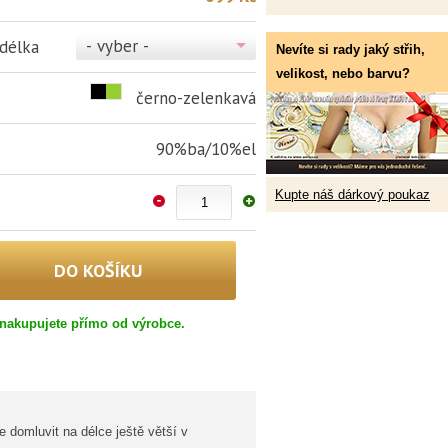
- vyber -
 délka
Nevíte si rady jaký střih,
velikost, nebo barvu?
černo-zelenkavá
90%ba/10%el
Kupte náš dárkový poukaz
nakupujete přímo od výrobce.
 domluvit na délce ještě větší v