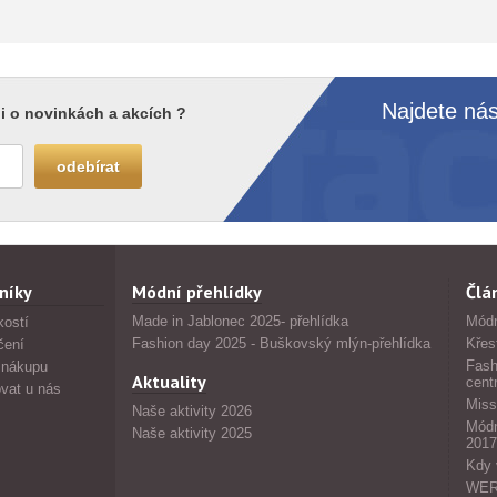
Najdete nás
i o novinkách a akcích ?
níky
Módní přehlídky
Člá
Made in Jablonec 2025- přehlídka
Módn
kostí
Fashion day 2025 - Buškovský mlýn-přehlídka
Křes
čení
Fash
 nákupu
Aktuality
cent
vat u nás
Miss
Naše aktivity 2026
Módn
Naše aktivity 2025
2017
Kdy 
WERS