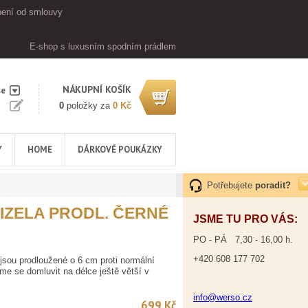
ení od smlouvy
E-shop s luxusním spodním prádlem
NÁKUPNÍ KOŠÍK
se
0
položky za
0 Kč
Y
HOME
DÁRKOVÉ POUKÁZKY
Potřebujete
poradit?
IZELA PRODL. ČERNÉ
JSME TU PRO VÁS:
PO - PÁ 7,30 - 16,00 h.
+420 608 177 702
sou prodloužené o 6 cm proti normální
me se domluvit na délce ještě větší v
info@werso.cz
699 Kč