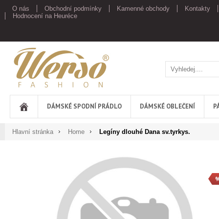
O nás
Obchodní podmínky
Kamenné obchody
Kontakty
Hodnocení na Heuréce
Werso
DÁMSKÉ SPODNÍ PRÁDLO
DÁMSKÉ OBLEČENÍ
P
Hlavní stránka
Home
Legíny dlouhé Dana sv.tyrkys.