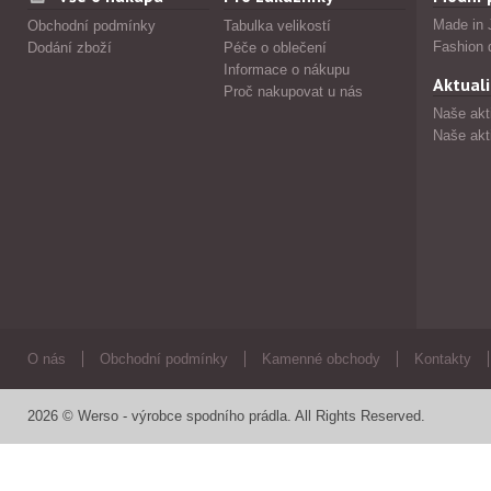
Made in 
Obchodní podmínky
Tabulka velikostí
Fashion 
Dodání zboží
Péče o oblečení
Informace o nákupu
Aktuali
Proč nakupovat u nás
Naše akt
Naše akt
O nás
Obchodní podmínky
Kamenné obchody
Kontakty
2026 © Werso - výrobce spodního prádla. All Rights Reserved.