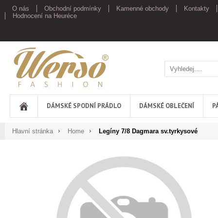
O nás
Obchodní podmínky
Kamenné obchody
Kontakty
Hodnocení na Heuréce
Werso
DÁMSKÉ SPODNÍ PRÁDLO
DÁMSKÉ OBLEČENÍ
P
Hlavní stránka
Home
Legíny 7/8 Dagmara sv.tyrkysové