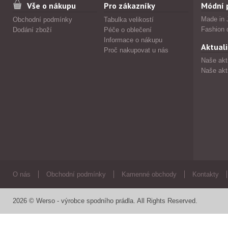
Vše o nákupu
Pro zákazníky
Módní 
Made in 
Obchodní podmínky
Tabulka velikostí
Fashion 
Dodání zboží
Péče o oblečení
Informace o nákupu
Aktuali
Proč nakupovat u nás
Naše akt
Naše akt
O nás
Obchodní podmínky
Kamenné obchody
Kontakty
2026 © Werso - výrobce spodního prádla. All Rights Reserved.