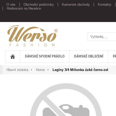
O nás
Obchodní podmínky
Kamenné obchody
Kontakty
Hodnocení na Heuréce
Werso
DÁMSKÉ SPODNÍ PRÁDLO
DÁMSKÉ OBLEČENÍ
P
Hlavní stránka
Home
Legíny 3/4 Miňonka úzké černo-zel