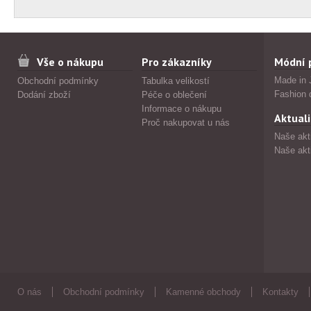
Vše o nákupu
Pro zákazníky
Módní 
Made in 
Obchodní podmínky
Tabulka velikostí
Fashion 
Dodání zboží
Péče o oblečení
Informace o nákupu
Aktuali
Proč nakupovat u nás
Naše akt
Naše akt
O nás
Obchodní podmínky
Kamenné obchody
Kontakty