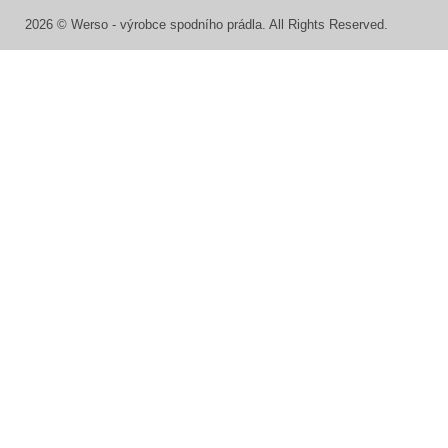
2026 © Werso - výrobce spodního prádla. All Rights Reserved.