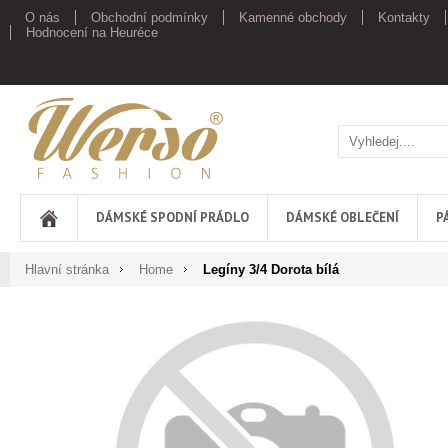
O nás
Obchodní podmínky
Kamenné obchody
Kontakty
Hodnocení na Heuréce
Werso
DÁMSKÉ SPODNÍ PRÁDLO
DÁMSKÉ OBLEČENÍ
P
Hlavní stránka
Home
Legíny 3/4 Dorota bílá