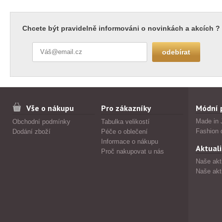
Chcete být pravidelně informováni o novinkách a akcích ?
Vše o nákupu
Pro zákazníky
Módní 
Made in 
Obchodní podmínky
Tabulka velikostí
Fashion 
Dodání zboží
Péče o oblečení
Informace o nákupu
Aktuali
Proč nakupovat u nás
Naše akt
Naše akt