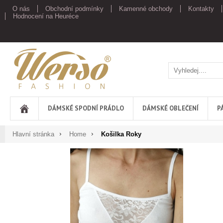
O nás
Obchodní podmínky
Kamenné obchody
Kontakty
Hodnocení na Heuréce
Werso
DÁMSKÉ SPODNÍ PRÁDLO
DÁMSKÉ OBLEČENÍ
P
Hlavní stránka
Home
Košilka Roky