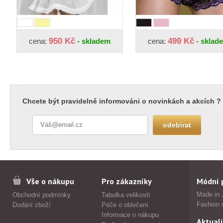
950 Kč
499 Kč
cena:
- skladem
cena:
- sklad
Chcete být pravidelně informováni o novinkách a akcích ?
Vše o nákupu
Pro zákazníky
Módní 
Made in 
Obchodní podmínky
Tabulka velikostí
Fashion 
Dodání zboží
Péče o oblečení
Informace o nákupu
Aktuali