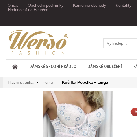
O nás
Obchodní podmínky
Kamenné obchody
Kontakty
Hodnocení na Heuréce
Werso
DÁMSKÉ SPODNÍ PRÁDLO
DÁMSKÉ OBLEČENÍ
P
Hlavní stránka
Home
Košilka Popelka + tanga