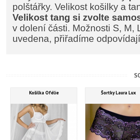
polštářky. Velikost košilky a ta
Velikost tang si zvolte samo
v dolení části. Možnosti S, M,
uvedena, přiřadíme odpovídající
S
Košilka Ofélie
Šortky Laura Lux