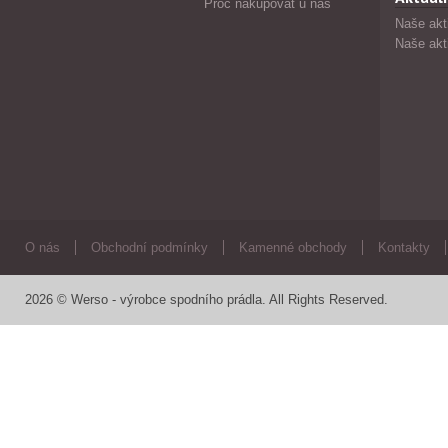
Proč nakupovat u nás
Naše akt
Naše akt
O nás
Obchodní podmínky
Kamenné obchody
Kontakty
2026 © Werso - výrobce spodního prádla. All Rights Reserved.