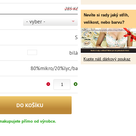
285 Kč
Nevíte si rady jaký střih,
- vyber -
velikost, nebo barvu?
S
bílá
Kupte náš dárkový poukaz
80%mikro/20%lyc/ba
nakupujete přímo od výrobce.