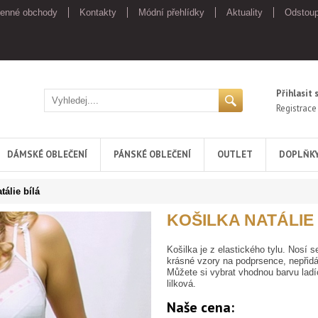
enné obchody
Kontakty
Módní přehlídky
Aktuality
Odstoup
Přihlasit 
Registrace
DÁMSKÉ OBLEČENÍ
PÁNSKÉ OBLEČENÍ
OUTLET
DOPLŇK
tálie bílá
KOŠILKA NATÁLIE
Košilka je z elastického tylu. Nosí 
krásné vzory na podprsence, nepřidá
Můžete si vybrat vhodnou barvu ladíc
lilková.
Naše cena: