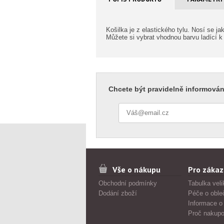
Košilka je z elastického tylu. Nosí se j
Můžete si vybrat vhodnou barvu ladící k p
Chcete být pravidelně informován
Vše o nákupu
Pro zákaz
Obchodní podmínky
Tabulka veli
Dodání zboží
Péče o oble
Informace o
Proč nakupo