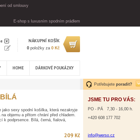
ení od smlouvy
E-shop s luxusním spodním prádlem
NÁKUPNÍ KOŠÍK
se
0
položky za
0 Kč
Y
HOME
DÁRKOVÉ POUKÁZKY
Potřebujete
poradit?
 BÍLÁ
JSME TU PRO VÁS:
PO - PÁ 7,30 - 16,00 h.
se jako sexy spodní košilka, která nezakryje
 na objemu a přitom chrání před chladem.
+420 608 177 702
í k podprsence. Bílá, černá, fialová,
209 Kč
info@werso.cz