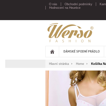
O nás
Obchodní podmínky
Kam
Hodnocení na Heuréce
Werso
DÁMSKÉ SPODNÍ PRÁDLO
Hlavní stránka
Home
Košilka Na