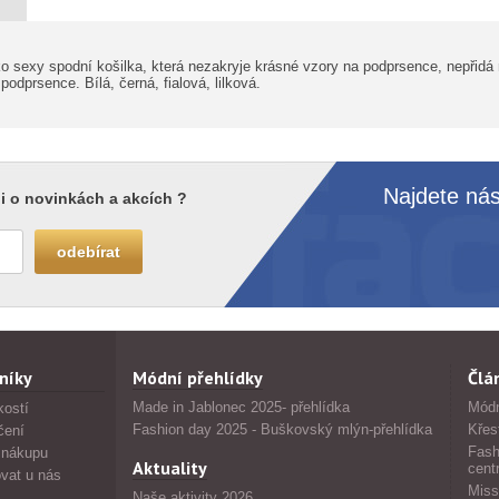
ako sexy spodní košilka, která nezakryje krásné vzory na podprsence, nepřid
odprsence. Bílá, černá, fialová, lilková.
Najdete nás
i o novinkách a akcích ?
níky
Módní přehlídky
Člá
Made in Jablonec 2025- přehlídka
Módn
kostí
Fashion day 2025 - Buškovský mlýn-přehlídka
Křes
čení
Fash
 nákupu
Aktuality
cent
vat u nás
Miss
Naše aktivity 2026