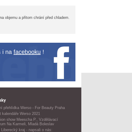
á na objemu a přitom chrání před chladem.
 i na
facebooku
!
nky
í přehlídka Werso - For Beauty Praha
t kalendáře Werso 2021
ion show Meescha P., Vzdělávací
rum Na Karmeli, Mladá Boleslav
 Liberecký kraj - napsali o nás: