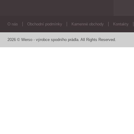
O nás
Obchodní podmínky
Kamenné obchody
Kontakty
2026 © Werso - výrobce spodního prádla. All Rights Reserved.