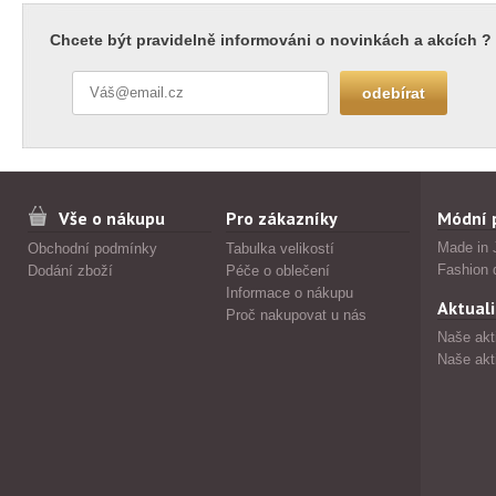
Chcete být pravidelně informováni o novinkách a akcích ?
Vše o nákupu
Pro zákazníky
Módní 
Made in 
Obchodní podmínky
Tabulka velikostí
Fashion 
Dodání zboží
Péče o oblečení
Informace o nákupu
Aktuali
Proč nakupovat u nás
Naše akt
Naše akt