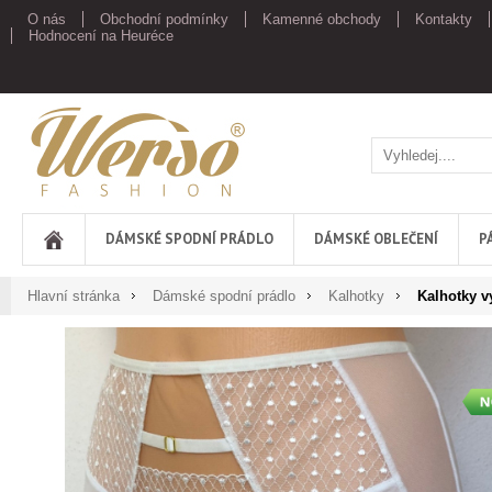
O nás
Obchodní podmínky
Kamenné obchody
Kontakty
Hodnocení na Heuréce
Werso
DÁMSKÉ SPODNÍ PRÁDLO
DÁMSKÉ OBLEČENÍ
P
Hlavní stránka
Dámské spodní prádlo
Kalhotky
Kalhotky v