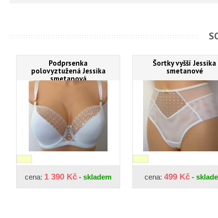
S
Podprsenka
Šortky vyšší Jessika
polovyztužená Jessika
smetanové
smetanová
1 390 Kč
499 Kč
cena:
- skladem
cena:
- sklad