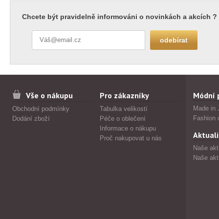
Chcete být pravidelně informováni o novinkách a akcích ?
Vše o nákupu
Pro zákazníky
Módní 
Made in 
Obchodní podmínky
Tabulka velikostí
Fashion 
Dodání zboží
Péče o oblečení
Informace o nákupu
Aktuali
Proč nakupovat u nás
Naše akt
Naše akt