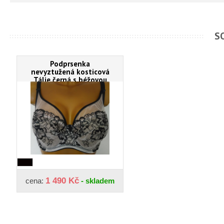
S
Podprsenka
nevyztužená kosticová
Tálie černá s béžovou
1 490 Kč
cena:
- skladem