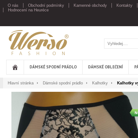
O nás
Obchodní podmínky
Kamenné obchody
Kontakty
Hodnocení na Heuréce
Werso
DÁMSKÉ SPODNÍ PRÁDLO
DÁMSKÉ OBLEČENÍ
P
Hlavní stránka
Dámské spodní prádlo
Kalhotky
Kalhotky v