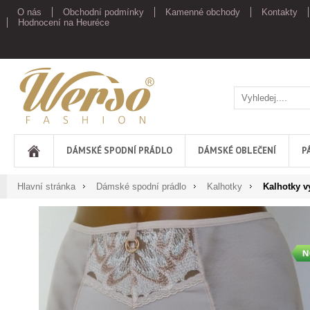
O nás
Obchodní podmínky
Kamenné obchody
Kontakty
Hodnocení na Heuréce
Werso
DÁMSKÉ SPODNÍ PRÁDLO
DÁMSKÉ OBLEČENÍ
P
Hlavní stránka
Dámské spodní prádlo
Kalhotky
Kalhotky v