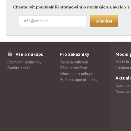
Chcete být pravidelně informováni o novinkách a akcích ?
Vše o nákupu
Pro zákazníky
Módní 
Made in 
Obchodní podmínky
Tabulka velikostí
Fashion 
Dodání zboží
Péče o oblečení
Informace o nákupu
Aktuali
Proč nakupovat u nás
Naše akt
Naše akt