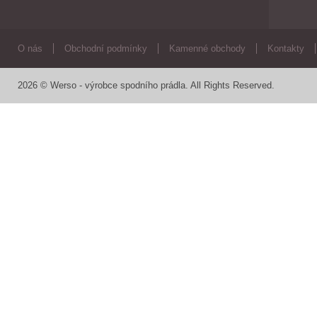
O nás
Obchodní podmínky
Kamenné obchody
Kontakty
2026 © Werso - výrobce spodního prádla. All Rights Reserved.