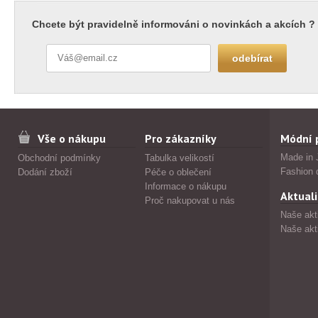
Chcete být pravidelně informováni o novinkách a akcích ?
Vše o nákupu
Pro zákazníky
Módní 
Made in 
Obchodní podmínky
Tabulka velikostí
Fashion 
Dodání zboží
Péče o oblečení
Informace o nákupu
Aktuali
Proč nakupovat u nás
Naše akt
Naše akt