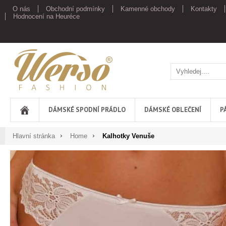
O nás
Obchodní podmínky
Kamenné obchody
Kontakty
Hodnocení na Heuréce
Werso
DÁMSKÉ SPODNÍ PRÁDLO
DÁMSKÉ OBLEČENÍ
P
Hlavní stránka
Home
Kalhotky Venuše