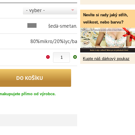
- vyber -
Nevíte si rady jaký střih,
velikost, nebo barvu?
šedá-smetan.
80%mikro/20%lyc/ba
Kupte náš dárkový poukaz
nakupujete přímo od výrobce.