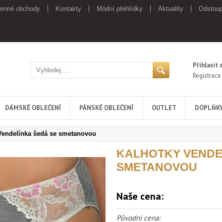
enné obchody
Kontakty
Módní přehlídky
Aktuality
Odstoup
Přihlasit 
Registrace
DÁMSKÉ OBLEČENÍ
PÁNSKÉ OBLEČENÍ
OUTLET
DOPLŇK
Vendelínka šedá se smetanovou
KALHOTKY VENDE
SMETANOVOU
Naše cena:
Původní cena: