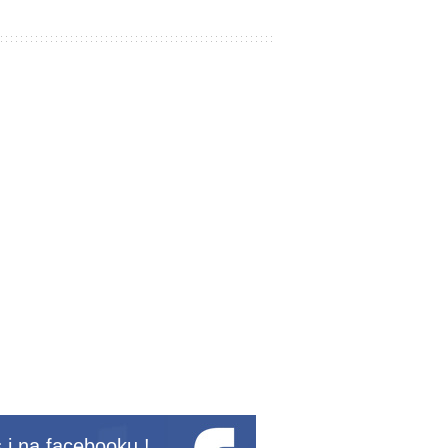
 i na
facebooku
!