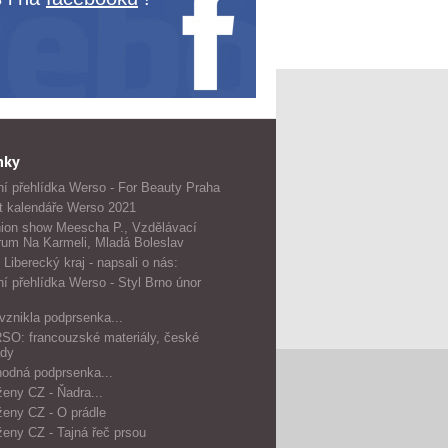
nky
í přehlídka Werso - For Beauty Praha
t kalendáře Werso 2021
ion show Meescha P., Vzdělávací
rum Na Karmeli, Mladá Boleslav
 Liberecký kraj - napsali o nás:
í přehlídka Werso - Styl Brno únor
vznikla podprsenka...
O: francouzské materiály, české
dy
odná podprsenka...
ženy CZ - Ňadra...
ženy CZ - O prádle
ženy CZ - Tajná řeč prsou