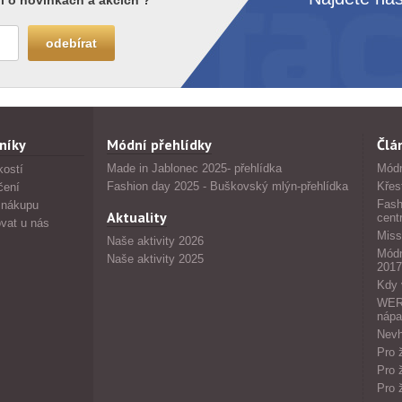
i o novinkách a akcích ?
níky
Módní přehlídky
Člá
Made in Jablonec 2025- přehlídka
Módn
kostí
Fashion day 2025 - Buškovský mlýn-přehlídka
Křes
čení
Fash
 nákupu
Aktuality
cent
vat u nás
Miss
Naše aktivity 2026
Módn
Naše aktivity 2025
2017
Kdy 
WERS
nápa
Nevh
Pro 
Pro 
Pro 