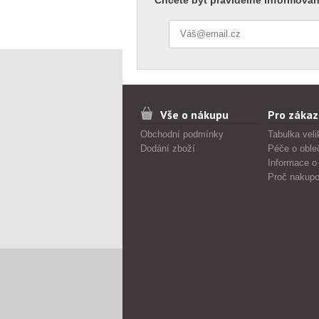
Chcete být pravidelně informován
Vše o nákupu
Pro zákaz
Obchodní podmínky
Tabulka veli
Dodání zboží
Péče o oble
Informace o
Proč nakupo