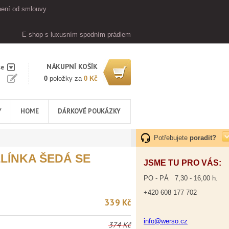
ení od smlouvy
E-shop s luxusním spodním prádlem
NÁKUPNÍ KOŠÍK
se
0
položky za
0 Kč
Y
HOME
DÁRKOVÉ POUKÁZKY
Potřebujete
poradit?
LÍNKA ŠEDÁ SE
JSME TU PRO VÁS:
PO - PÁ 7,30 - 16,00 h.
+420 608 177 702
339 Kč
info@werso.cz
374 Kč