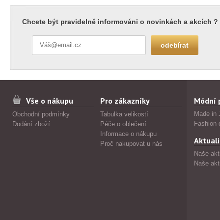
Chcete být pravidelně informováni o novinkách a akcích ?
Vše o nákupu
Pro zákazníky
Módní 
Made in 
Obchodní podmínky
Tabulka velikostí
Fashion 
Dodání zboží
Péče o oblečení
Informace o nákupu
Aktuali
Proč nakupovat u nás
Naše akt
Naše akt