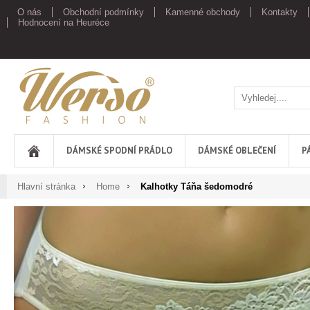
O nás
Obchodní podmínky
Kamenné obchody
Kontakty
Hodnocení na Heuréce
Werso
DÁMSKÉ SPODNÍ PRÁDLO
DÁMSKÉ OBLEČENÍ
P
Hlavní stránka
Home
Kalhotky Táňa šedomodré