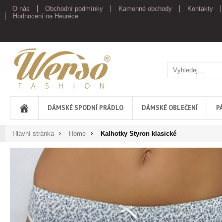
O nás
Obchodní podmínky
Kamenné obchody
Kontakty
Hodnocení na Heuréce
Werso
DÁMSKÉ SPODNÍ PRÁDLO
DÁMSKÉ OBLEČENÍ
P
Hlavní stránka
Home
Kalhotky Styron klasické