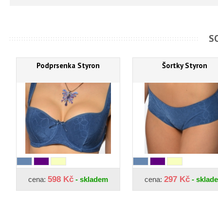
S
Podprsenka Styron
Šortky Styron
598 Kč
297 Kč
cena:
- skladem
cena:
- sklad