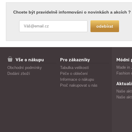
Chcete být pravidelně informováni o novinkách a akcích ?
Vše o nákupu
Pro zákazníky
Módní 
Made in 
Obchodní podmínky
Tabulka velikostí
Fashion 
Dodání zboží
Péče o oblečení
Informace o nákupu
Aktuali
Proč nakupovat u nás
Naše akt
Naše akt