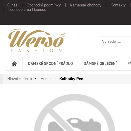
O nás
Obchodní podmínky
Kamenné obchody
Kontakty
Hodnocení na Heuréce
Werso
DÁMSKÉ SPODNÍ PRÁDLO
DÁMSKÉ OBLEČENÍ
P
Hlavní stránka
Home
Kalhotky Pen