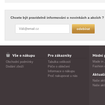
Chcete být pravidelně informováni o novinkách a akcích ?
Vše o nákupu
Pro zákazníky
Módní 
Made in 
Obchodní podmínky
Tabulka velikostí
Fashion 
Dodání zboží
Péče o oblečení
Informace o nákupu
Aktuali
Proč nakupovat u nás
Naše akt
Naše akt