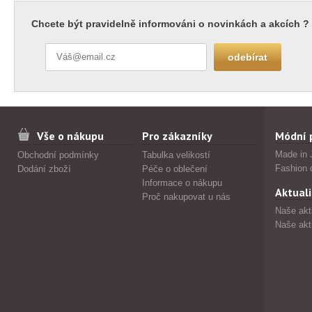
Chcete být pravidelně informováni o novinkách a akcích ?
Vše o nákupu
Pro zákazníky
Módní 
Made in 
Obchodní podmínky
Tabulka velikostí
Fashion 
Dodání zboží
Péče o oblečení
Informace o nákupu
Aktuali
Proč nakupovat u nás
Naše akt
Naše akt