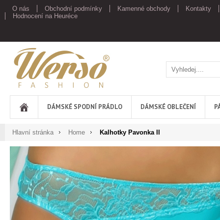
O nás
Obchodní podmínky
Kamenné obchody
Kontakty
Hodnocení na Heuréce
Werso
DÁMSKÉ SPODNÍ PRÁDLO
DÁMSKÉ OBLEČENÍ
P
Hlavní stránka
Home
Kalhotky Pavonka II