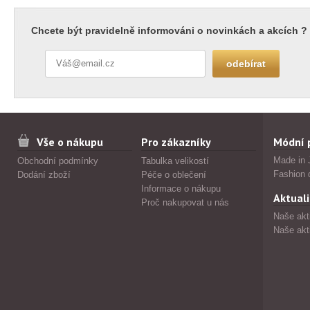
Chcete být pravidelně informováni o novinkách a akcích ?
Vše o nákupu
Pro zákazníky
Módní 
Made in 
Obchodní podmínky
Tabulka velikostí
Fashion 
Dodání zboží
Péče o oblečení
Informace o nákupu
Aktuali
Proč nakupovat u nás
Naše akt
Naše akt