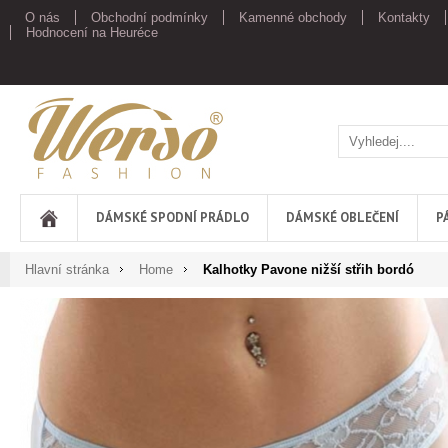
O nás
Obchodní podmínky
Kamenné obchody
Kontakty
Hodnocení na Heuréce
Werso
DÁMSKÉ SPODNÍ PRÁDLO
DÁMSKÉ OBLEČENÍ
P
Hlavní stránka
Home
Kalhotky Pavone nižší střih bordó