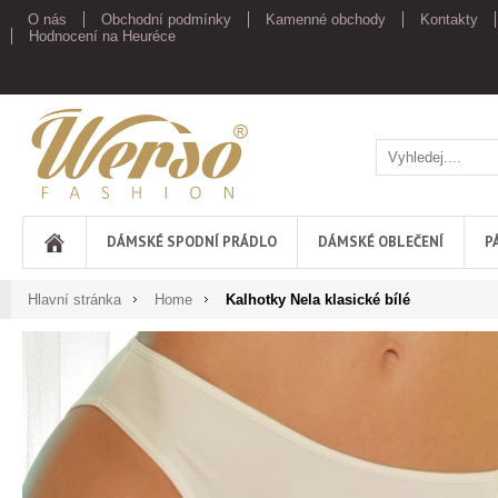
O nás
Obchodní podmínky
Kamenné obchody
Kontakty
Hodnocení na Heuréce
Werso
DÁMSKÉ SPODNÍ PRÁDLO
DÁMSKÉ OBLEČENÍ
P
Hlavní stránka
Home
Kalhotky Nela klasické bílé