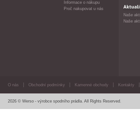
Informace o nákupu
Aktuali
Proč nakupovat u nás
Naše akt
Naše akt
O nás
Obchodní podmínky
Kamenné obchody
Kontakty
2026 © Werso - výrobce spodního prádla. All Rights Reserved.