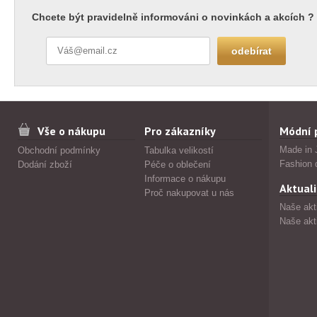
Chcete být pravidelně informováni o novinkách a akcích ?
Vše o nákupu
Pro zákazníky
Módní 
Made in 
Obchodní podmínky
Tabulka velikostí
Fashion 
Dodání zboží
Péče o oblečení
Informace o nákupu
Aktuali
Proč nakupovat u nás
Naše akt
Naše akt