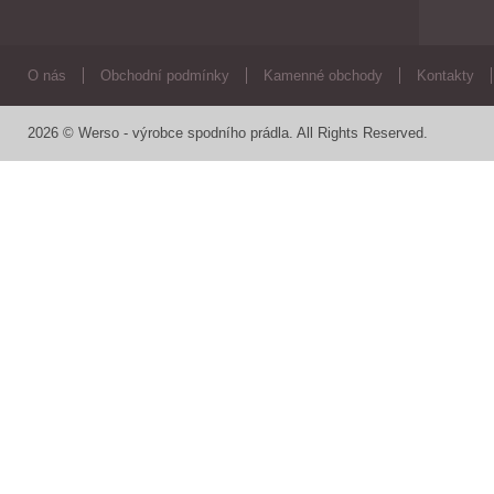
O nás
Obchodní podmínky
Kamenné obchody
Kontakty
2026 © Werso - výrobce spodního prádla. All Rights Reserved.