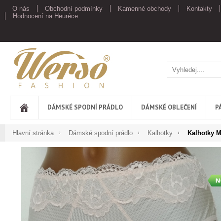
O nás
Obchodní podmínky
Kamenné obchody
Kontakty
Hodnocení na Heuréce
Werso
DÁMSKÉ SPODNÍ PRÁDLO
DÁMSKÉ OBLEČENÍ
P
Hlavní stránka
Dámské spodní prádlo
Kalhotky
Kalhotky M