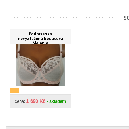
S
Podprsenka
nevyztužená kosticová
Melánie
1 690 Kč
cena:
- skladem