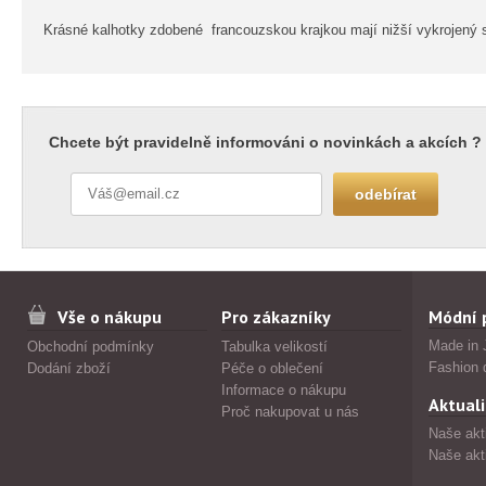
Krásné kalhotky zdobené francouzskou krajkou mají nižší vykrojený stř
Chcete být pravidelně informováni o novinkách a akcích ?
Vše o nákupu
Pro zákazníky
Módní 
Made in 
Obchodní podmínky
Tabulka velikostí
Fashion 
Dodání zboží
Péče o oblečení
Informace o nákupu
Aktuali
Proč nakupovat u nás
Naše akt
Naše akt