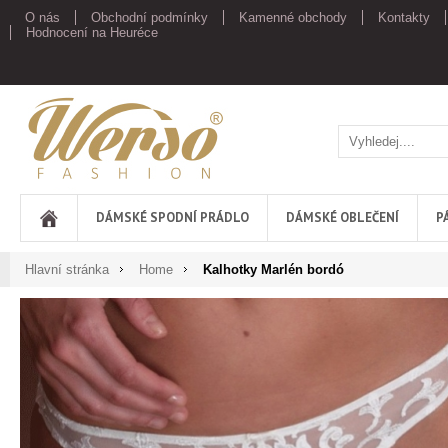
O nás
Obchodní podmínky
Kamenné obchody
Kontakty
Hodnocení na Heuréce
Werso
DÁMSKÉ SPODNÍ PRÁDLO
DÁMSKÉ OBLEČENÍ
P
Hlavní stránka
Home
Kalhotky Marlén bordó