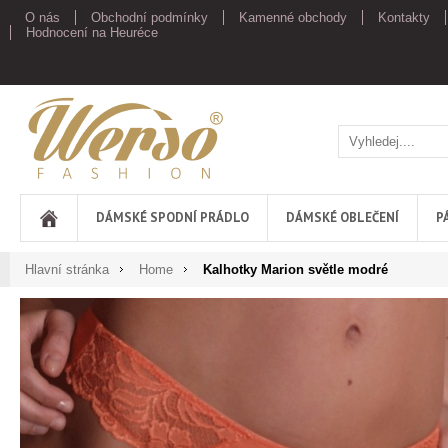
O nás
Obchodní podmínky
Kamenné obchody
Kontakty
Hodnocení na Heuréce
Werso
DÁMSKÉ SPODNÍ PRÁDLO
DÁMSKÉ OBLEČENÍ
P
Hlavní stránka
Home
Kalhotky Marion světle modré