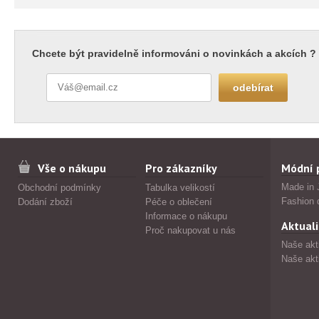
Chcete být pravidelně informováni o novinkách a akcích ?
Vše o nákupu
Pro zákazníky
Módní 
Made in 
Obchodní podmínky
Tabulka velikostí
Fashion 
Dodání zboží
Péče o oblečení
Informace o nákupu
Aktuali
Proč nakupovat u nás
Naše akt
Naše akt