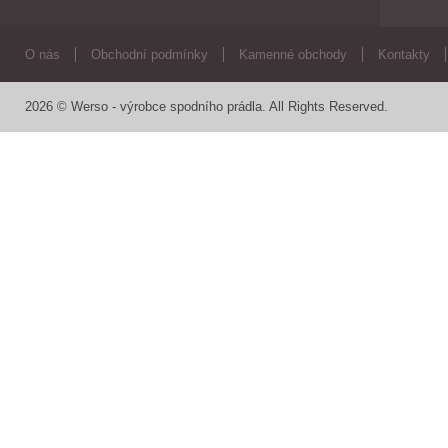
O nás
Obchodní podmínky
Kamenné obchody
Kontakty
2026 © Werso - výrobce spodního prádla. All Rights Reserved.