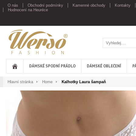
O nás
Obchodní podmínky
Kamenné obchody
Kontakty
Hodnocení na Heuréce
Werso
DÁMSKÉ SPODNÍ PRÁDLO
DÁMSKÉ OBLEČENÍ
P
Hlavní stránka
Home
Kalhotky Laura šampaň