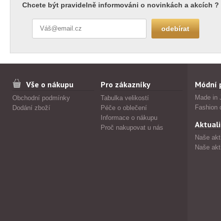
Chcete být pravidelně informováni o novinkách a akcích ?
Vše o nákupu
Pro zákazníky
Módní 
Made in 
Obchodní podmínky
Tabulka velikostí
Fashion 
Dodání zboží
Péče o oblečení
Informace o nákupu
Aktuali
Proč nakupovat u nás
Naše akt
Naše akt