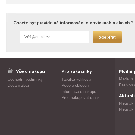
Chcete být pravidelně informováni o novinkách a akcích ?
Vše o nákupu
Pro zákazníky
Módní 
Made in 
Obchodní podmínky
Tabulka velikostí
Fashion 
Dodání zboží
Péče o oblečení
Informace o nákupu
Aktuali
Proč nakupovat u nás
Naše akt
Naše akt