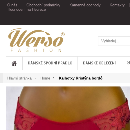
O nás
Obchodní podmínky
Kamenné obchody
Kontakty
Hodnocení na Heuréce
Werso
DÁMSKÉ SPODNÍ PRÁDLO
DÁMSKÉ OBLEČENÍ
P
Hlavní stránka
Home
Kalhotky Kristýna bordó