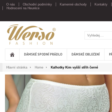
O nás
Obchodní podmínky
Kamenné obchody
Kontakty
Hodnocení na Heuréce
Werso
DÁMSKÉ SPODNÍ PRÁDLO
DÁMSKÉ OBLEČENÍ
P
Hlavní stránka
Home
Kalhotky Kim vyšší střih černé