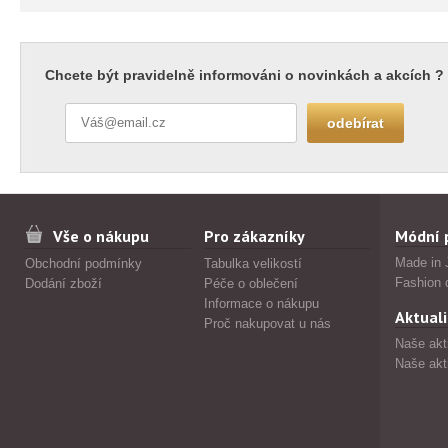
Chcete být pravidelně informováni o novinkách a akcích ?
Vše o nákupu
Pro zákazníky
Módní 
Made in 
Obchodní podmínky
Tabulka velikostí
Fashion 
Dodání zboží
Péče o oblečení
Informace o nákupu
Aktuali
Proč nakupovat u nás
Naše akt
Naše akt