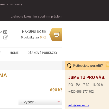
ení od smlouvy
E-shop s luxusním spodním prádlem
NÁKUPNÍ KOŠÍK
se
0
položky za
0 Kč
Y
HOME
DÁRKOVÉ POUKÁZKY
Potřebujete
poradit?
NA
JSME TU PRO VÁS:
PO - PÁ 7,30 - 16,00 h.
690 Kč
+420 608 177 702
- vyber -
info@werso.cz