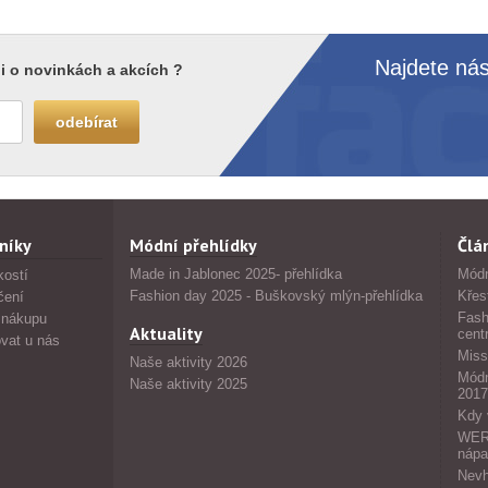
Najdete nás
i o novinkách a akcích ?
níky
Módní přehlídky
Člá
Made in Jablonec 2025- přehlídka
Módn
kostí
Fashion day 2025 - Buškovský mlýn-přehlídka
Křes
čení
Fash
 nákupu
Aktuality
cent
vat u nás
Miss
Naše aktivity 2026
Módn
Naše aktivity 2025
2017
Kdy 
WERS
nápa
Nevh