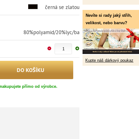
černá se zlatou
Nevíte si rady jaký střih,
velikost, nebo barvu?
80%polyamid/20%lyc/ba
Kupte náš dárkový poukaz
nakupujete přímo od výrobce.