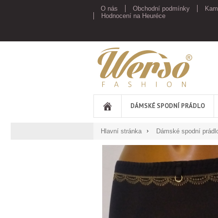
O nás
Obchodní podmínky
Kam
Hodnocení na Heuréce
Werso
DÁMSKÉ SPODNÍ PRÁDLO
Hlavní stránka
Dámské spodní prádl