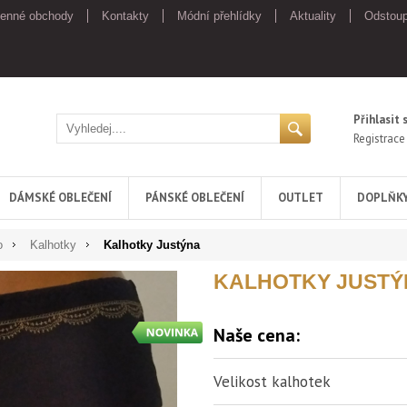
enné obchody
Kontakty
Módní přehlídky
Aktuality
Odstoup
Přihlasit 
Registrace
DÁMSKÉ OBLEČENÍ
PÁNSKÉ OBLEČENÍ
OUTLET
DOPLŇK
o
Kalhotky
Kalhotky Justýna
KALHOTKY JUSTÝ
Naše cena:
Velikost kalhotek