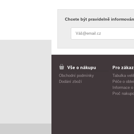
Chcete být pravidelně informován
Vše o nákupu
Pro zákaz
Obchodní podmínky
Tabulka veli
Dodání zboží
Péče o oble
Informace o
Proč nakupo