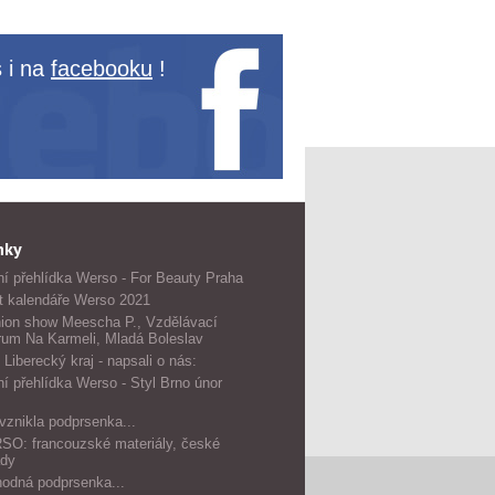
 i na
facebooku
!
nky
í přehlídka Werso - For Beauty Praha
t kalendáře Werso 2021
ion show Meescha P., Vzdělávací
rum Na Karmeli, Mladá Boleslav
 Liberecký kraj - napsali o nás:
í přehlídka Werso - Styl Brno únor
vznikla podprsenka...
O: francouzské materiály, české
dy
odná podprsenka...