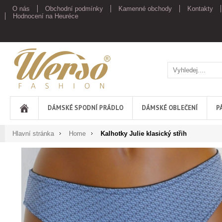
O nás
Obchodní podmínky
Kamenné obchody
Kontakty
Hodnocení na Heuréce
Werso
DÁMSKÉ SPODNÍ PRÁDLO
DÁMSKÉ OBLEČENÍ
P
Hlavní stránka
Home
Kalhotky Julie klasický střih