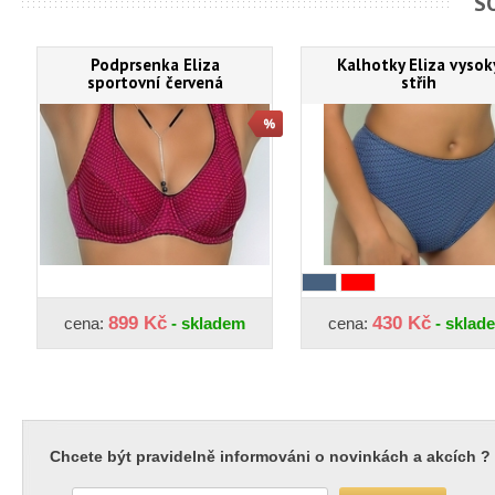
S
Podprsenka Eliza
Kalhotky Eliza vysok
sportovní červená
střih
899 Kč
430 Kč
cena:
- skladem
cena:
- sklad
Chcete být pravidelně informováni o novinkách a akcích ?