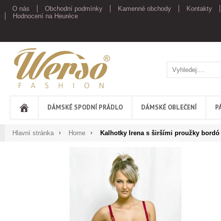
O nás
Obchodní podmínky
Kamenné obchody
Kontakty
Hodnocení na Heuréce
Werso
DÁMSKÉ SPODNÍ PRÁDLO
DÁMSKÉ OBLEČENÍ
P
Hlavní stránka
Home
Kalhotky Irena s širšími proužky bordó