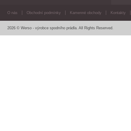
O nás
Obchodní podmínky
Kamenné obchody
Kontakty
2026 © Werso - výrobce spodního prádla. All Rights Reserved.