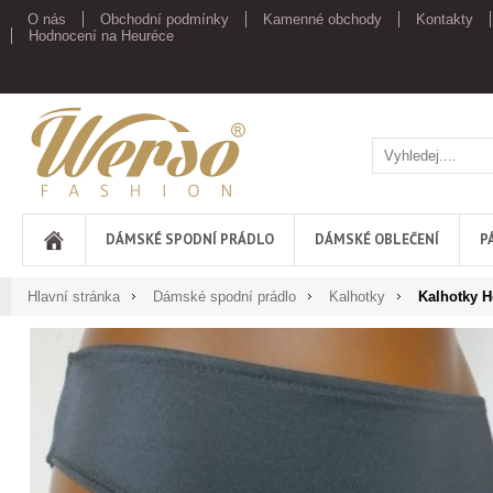
O nás
Obchodní podmínky
Kamenné obchody
Kontakty
Hodnocení na Heuréce
Werso
DÁMSKÉ SPODNÍ PRÁDLO
DÁMSKÉ OBLEČENÍ
P
Hlavní stránka
Dámské spodní prádlo
Kalhotky
Kalhotky He