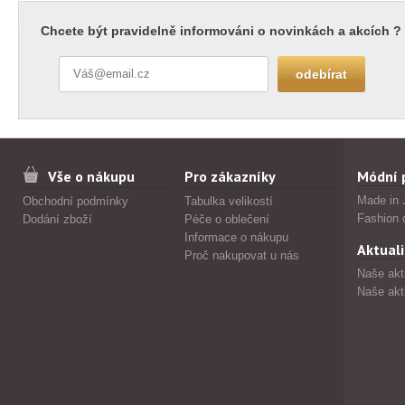
Chcete být pravidelně informováni o novinkách a akcích ?
Vše o nákupu
Pro zákazníky
Módní 
Made in 
Obchodní podmínky
Tabulka velikostí
Fashion 
Dodání zboží
Péče o oblečení
Informace o nákupu
Aktuali
Proč nakupovat u nás
Naše akt
Naše akt