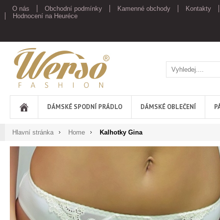
O nás
Obchodní podmínky
Kamenné obchody
Kontakty
Hodnocení na Heuréce
Werso
DÁMSKÉ SPODNÍ PRÁDLO
DÁMSKÉ OBLEČENÍ
P
Hlavní stránka
Home
Kalhotky Gina