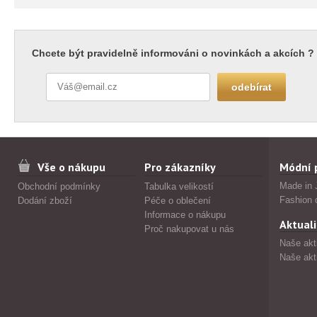
Chcete být pravidelně informováni o novinkách a akcích ?
Vše o nákupu
Pro zákazníky
Módní 
Made in 
Obchodní podmínky
Tabulka velikostí
Fashion 
Dodání zboží
Péče o oblečení
Informace o nákupu
Aktuali
Proč nakupovat u nás
Naše akt
Naše akt