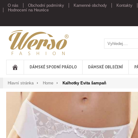
O nás
Obchodní podmínky
Kamenné obchody
Kontakty
Hodnocení na Heuréce
Werso
DÁMSKÉ SPODNÍ PRÁDLO
DÁMSKÉ OBLEČENÍ
P
Hlavní stránka
Home
Kalhotky Evita šampaň