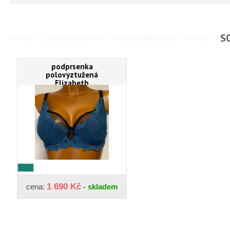
S
podprsenka
polovyztužená
Elizabeth
1 690 Kč
cena:
- skladem