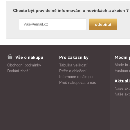
Chcete být pravidelně informováni o novinkách a akcích ?
Vše o nákupu
Pro zákazníky
Módní 
Made in 
Obchodní podmínky
Tabulka velikostí
Fashion 
Dodání zboží
Péče o oblečení
Informace o nákupu
Aktuali
Proč nakupovat u nás
Naše akt
Naše akt