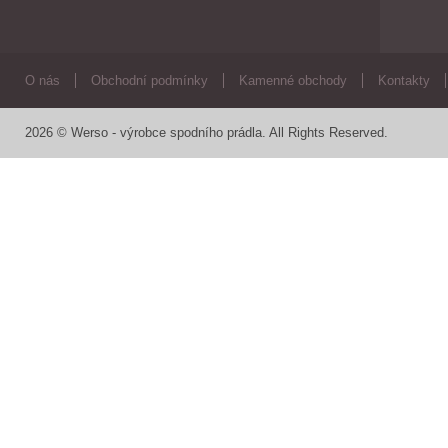
O nás
Obchodní podmínky
Kamenné obchody
Kontakty
2026 © Werso - výrobce spodního prádla. All Rights Reserved.