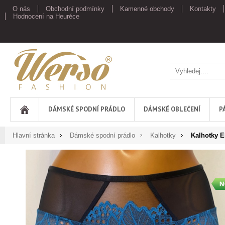
O nás
Obchodní podmínky
Kamenné obchody
Kontakty
Hodnocení na Heuréce
Werso
DÁMSKÉ SPODNÍ PRÁDLO
DÁMSKÉ OBLEČENÍ
P
Hlavní stránka
Dámské spodní prádlo
Kalhotky
Kalhotky E