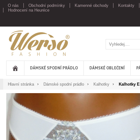
O nás
Obchodní podmínky
Kamenné obchody
Kontakty
Hodnocení na Heuréce
Werso
DÁMSKÉ SPODNÍ PRÁDLO
DÁMSKÉ OBLEČENÍ
P
Hlavní stránka
Dámské spodní prádlo
Kalhotky
Kalhotky E