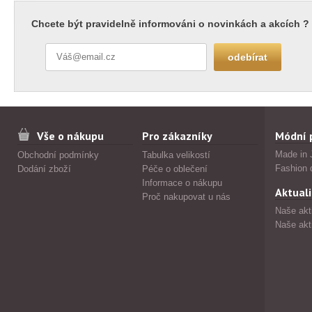
Chcete být pravidelně informováni o novinkách a akcích ?
Vše o nákupu
Pro zákazníky
Módní 
Made in 
Obchodní podmínky
Tabulka velikostí
Fashion 
Dodání zboží
Péče o oblečení
Informace o nákupu
Aktuali
Proč nakupovat u nás
Naše akt
Naše akt