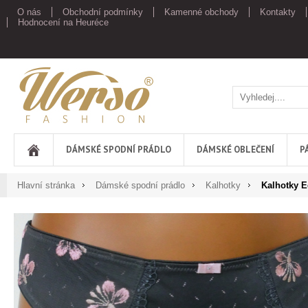
O nás
Obchodní podmínky
Kamenné obchody
Kontakty
Hodnocení na Heuréce
Werso
DÁMSKÉ SPODNÍ PRÁDLO
DÁMSKÉ OBLEČENÍ
P
Hlavní stránka
Dámské spodní prádlo
Kalhotky
Kalhotky E