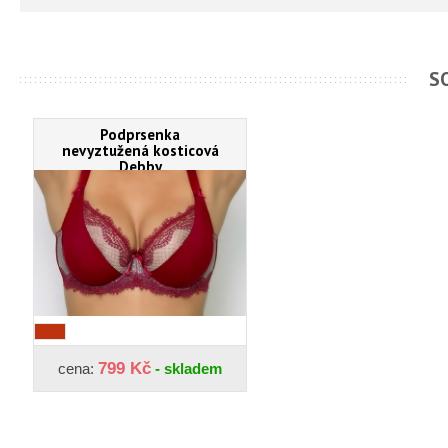
S
Podprsenka
nevyztužená kosticová
Debby
799 Kč
cena:
- skladem