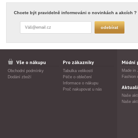
Chcete být pravidelně informováni o novinkách a akcích ?
Vše o nákupu
Pro zákazníky
Módní 
Made in 
Obchodní podmínky
Tabulka velikostí
Fashion 
Dodání zboží
Péče o oblečení
Informace o nákupu
Aktuali
Proč nakupovat u nás
Naše akt
Naše akt