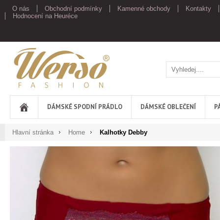
O nás
Obchodní podmínky
Kamenné obchody
Kontakty
Hodnocení na Heuréce
Werso
DÁMSKÉ SPODNÍ PRÁDLO
DÁMSKÉ OBLEČENÍ
P
Hlavní stránka
Home
Kalhotky Debby