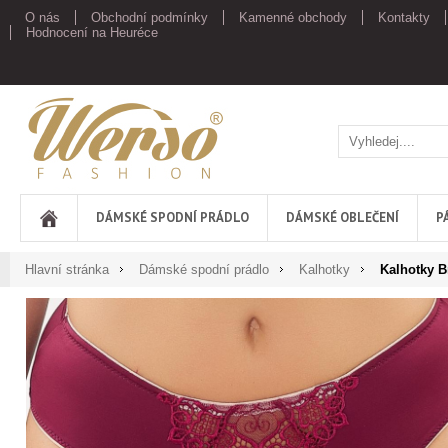
O nás
Obchodní podmínky
Kamenné obchody
Kontakty
Hodnocení na Heuréce
Werso
DÁMSKÉ SPODNÍ PRÁDLO
DÁMSKÉ OBLEČENÍ
P
Hlavní stránka
Dámské spodní prádlo
Kalhotky
Kalhotky Br