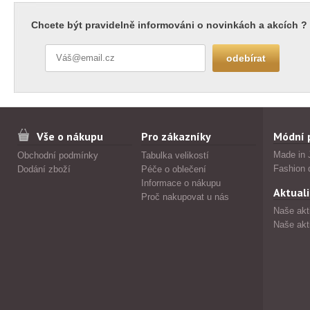
Chcete být pravidelně informováni o novinkách a akcích ?
Vše o nákupu
Pro zákazníky
Módní 
Made in 
Obchodní podmínky
Tabulka velikostí
Fashion 
Dodání zboží
Péče o oblečení
Informace o nákupu
Aktuali
Proč nakupovat u nás
Naše akt
Naše akt