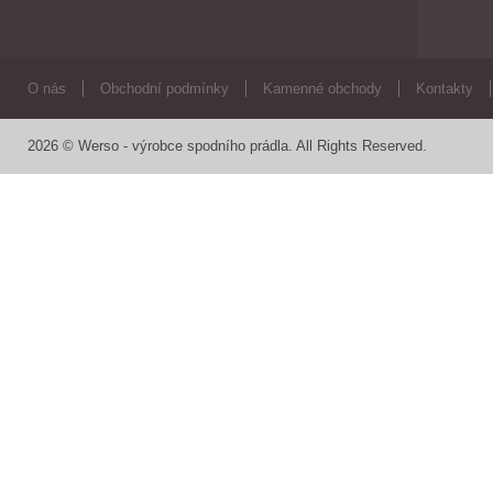
O nás
Obchodní podmínky
Kamenné obchody
Kontakty
2026 © Werso - výrobce spodního prádla. All Rights Reserved.