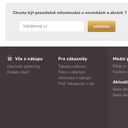
Chcete být pravidelně informováni o novinkách a akcích ?
Vše o nákupu
Pro zákazníky
Módní 
Made in 
Obchodní podmínky
Tabulka velikostí
Fashion 
Dodání zboží
Péče o oblečení
Informace o nákupu
Aktuali
Proč nakupovat u nás
Naše akt
Naše akt