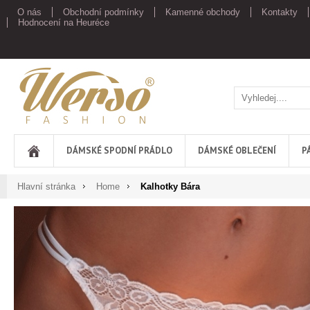
O nás
Obchodní podmínky
Kamenné obchody
Kontakty
Hodnocení na Heuréce
Werso
DÁMSKÉ SPODNÍ PRÁDLO
DÁMSKÉ OBLEČENÍ
P
Hlavní stránka
Home
Kalhotky Bára