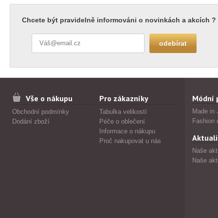
Chcete být pravidelně informováni o novinkách a akcích ?
Vše o nákupu
Pro zákazníky
Módní 
Made in 
Obchodní podmínky
Tabulka velikostí
Fashion 
Dodání zboží
Péče o oblečení
Informace o nákupu
Aktuali
Proč nakupovat u nás
Naše akt
Naše akt