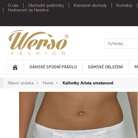
O nás
Obchodní podmínky
Kamenné obchody
Kontakty
Hodnocení na Heuréce
Werso
DÁMSKÉ SPODNÍ PRÁDLO
DÁMSKÉ OBLEČENÍ
P
Hlavní stránka
Home
Kalhotky Arleta smetanové