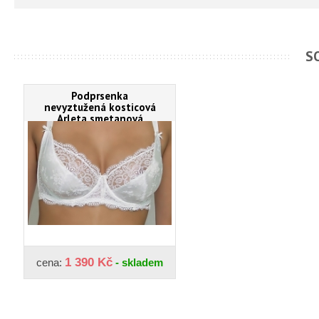
S
Podprsenka
nevyztužená kosticová
Arleta smetanová
1 390 Kč
cena:
- skladem