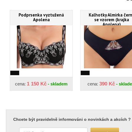
Podprsenka vyztužená
Kalhotky Almirka čer
Apolena
se vzorem (krajka
Apolena)
1 150 Kč
390 Kč
cena:
- skladem
cena:
- sklad
Chcete být pravidelně informováni o novinkách a akcích ?