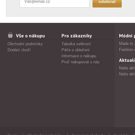
Vše o nákupu
Pro zákazníky
Módní 
Made in 
Obchodní podmínky
Tabulka velikostí
Fashion 
Dodání zboží
Péče o oblečení
Informace o nákupu
Aktuali
Proč nakupovat u nás
Naše akt
Naše akt