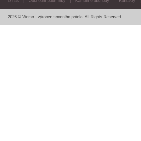
O nás
Obchodní podmínky
Kamenné obchody
Kontakty
2026 © Werso - výrobce spodního prádla. All Rights Reserved.