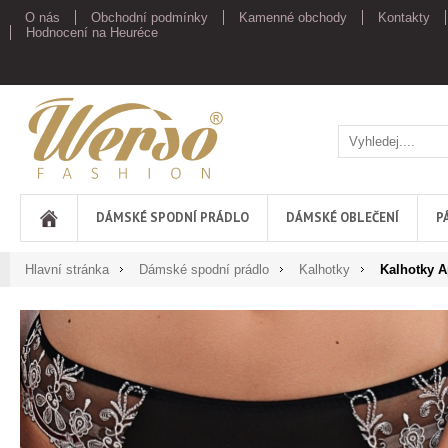
O nás
Obchodní podmínky
Kamenné obchody
Kontakty
Hodnocení na Heuréce
Werso
DÁMSKÉ SPODNÍ PRÁDLO
DÁMSKÉ OBLEČENÍ
P
Hlavní stránka
Dámské spodní prádlo
Kalhotky
Kalhotky 