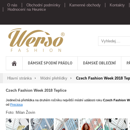
O nás
Obchodní podmínky
Kamenné obchody
Kontakty
Hodnocení na Heuréce
Werso
DÁMSKÉ SPODNÍ PRÁDLO
DÁMSKÉ OBLEČENÍ
P
Hlavní stránka
Módní přehlídky
Czech Fashion Week 2018 Tep
Czech Fashion Week 2018 Teplice
Jedinečná přehlídka na druhém ročníku největší módní události roku
Czech Fashion W
od
Preciosa
Foto: Milan Žovin