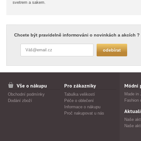
svetrem a sakem.
Chcete být pravidelně informováni o novinkách a akcích ?
Vše o nákupu
Pro zákazníky
Módní 
Made in 
Obchodní podmínky
Tabulka velikostí
Fashion 
Dodání zboží
Péče o oblečení
Informace o nákupu
Aktuali
Proč nakupovat u nás
Naše akt
Naše akt