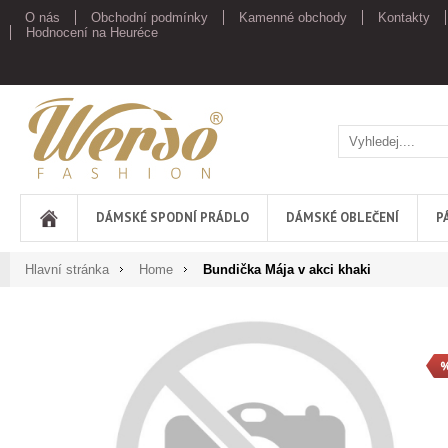
O nás
Obchodní podmínky
Kamenné obchody
Kontakty
Hodnocení na Heuréce
Werso
DÁMSKÉ SPODNÍ PRÁDLO
DÁMSKÉ OBLEČENÍ
P
Hlavní stránka
Home
Bundička Mája v akci khaki